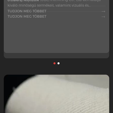
oldalára helyeztek
kiváló minőségű termékeit, valamint vizuális és
technikai élményt nyújt
TUDJON MEG TÖBBET

TUDJON MEG TÖBBET
