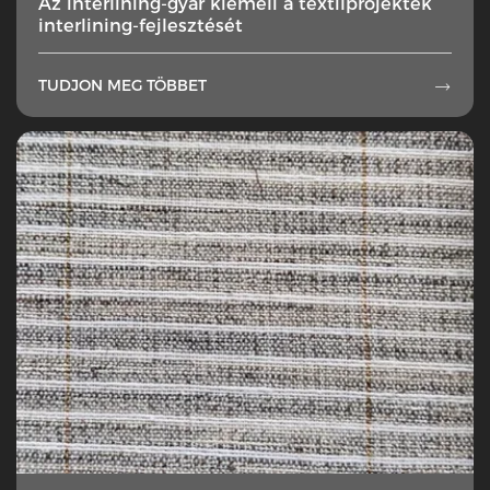
Az interlining-gyár kiemeli a textilprojektek
interlining-fejlesztését
TUDJON MEG TÖBBET
