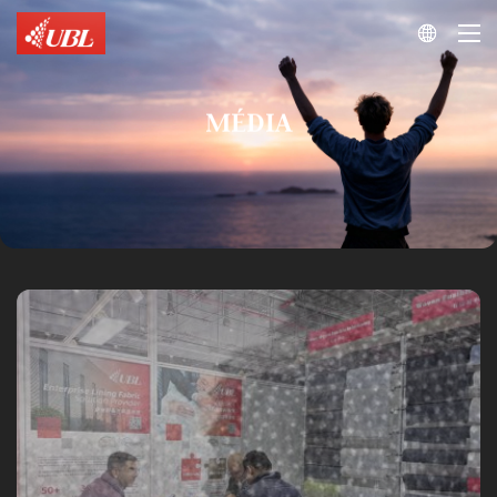

MÉDIA