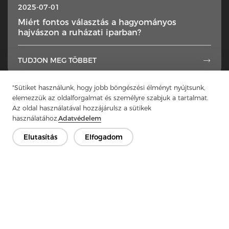
2025-07-01
Miért fontos választás a hagyományos
hajvászon a ruházati iparban?
TUDJON MEG TÖBBET

"Sütiket használunk, hogy jobb böngészési élményt nyújtsunk,
1
...
7
8
9
10
11
...
49
elemezzük az oldalforgalmat és személyre szabjuk a tartalmat.
Az oldal használatával hozzájárulsz a sütikek
használatához.
Adatvédelem
Elutasítás
Elfogadom
Lépjen kapcsolatba
Van kérdésed? Van válaszunk!
Beszélgessünk