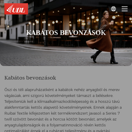

KABÁTOS BEVONZÁSOK
Kabátos bevonzások
Őszi és téli alapruházatként a kabátok nehéz anyagból és merev
vágásúak, ami szigorú követelményeket támaszt a bélésekre.
Teljesíteniük kell a klímaalkalmazkodóképesség és a hosszú távú
alakfenntartás kettős alapvető követelményeinek. Ennek alapján a
Ruibai Textile kifejezetten két termékrendszert javasol: a Series 7
twill szövött bevonást és a horcsa kötött bevonást, amelyek az
anyagtulajdonságok és a folyamatinnováció révén kettős
optimalizálást érnek el a ruházati teljesítmény és a gyártási