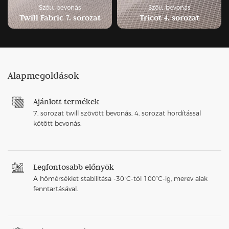
Szőtt bevonás
Szőtt bevonás
Twill Fabric 7. sorozat
Tricot 4. sorozat
Alapmegoldások
Ajánlott termékek
7. sorozat twill szövött bevonás, 4. sorozat hordítással
kötött bevonás.
Legfontosabb előnyök
A hőmérséklet stabilitása -30°C-tól 100°C-ig, merev alak
fenntartásával.