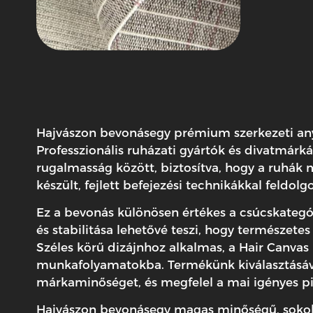
Hajvászon bevonás
egy prémium szerkezeti any
Professzionális ruházati gyártók és divatmárkák
rugalmasság között, biztosítva, hogy a ruhák
készült, fejlett befejezési technikákkal feldolg
Ez a bevonás különösen értékes a csúcskategóri
és stabilitása lehetővé teszi, hogy természe
Széles körű dizájnhoz alkalmas, a Hair Canva
munkafolyamatokba. Termékünk kiválasztásával
márkaminőséget, és megfelel a mai igényes pi
Hajvászon bevonás
egy magas minőségű, sokolda