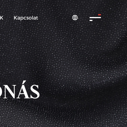
IK
Kapcsolat

ONÁS