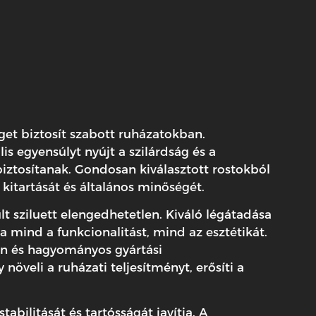
et biztosít szabott ruházatokban.
is egyensúlyt nyújt a szilárdság és a
iztosítanak. Gondosan kiválasztott rostokból
, kitartását és általános minőségét.
t sziluett elengedhetetlen. Kiváló légátadása
 mind a funkcionalitást, mind az esztétikát.
rn és hagyományos gyártási
veli a ruházati teljesítményt, erősíti a
bilitását és tartósságát javítja. A