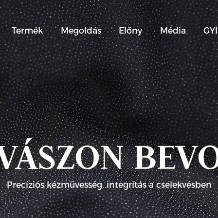
Termék
Megoldás
Előny
Média
GY
VÁSZON BEV
Precíziós kézművesség, integritás a cselekvésben