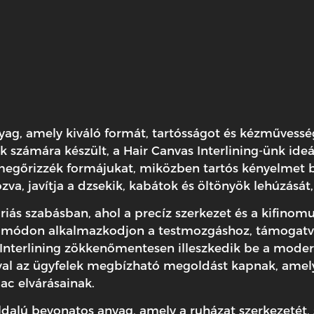
ag, amely kiváló formát, tartósságot és kézművesség
 számára készült, a Hair Canvas Interlining-ünk ideál
 megőrizzék formájukat, miközben tartós kényelmet b
ozva, javítja a dzsekik, kabátok és öltönyök lehúzását
ás szabásban, ahol a precíz szerkezet és a kifinomul
tes módon alkalmazkodjon a testmozgáshoz, támogatva
s Interlining zökkenőmentesen illeszkedik be a mode
 az ügyfelek megbízható megoldást kapnak, amely nö
ac elvárásainak.
lú bevonatos anyag, amely a ruházat szerkezetét, sta