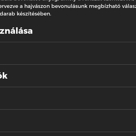
tervezve a hajvászon bevonulásunk megbízható válasz
adarab készítésében.
sználása
ók