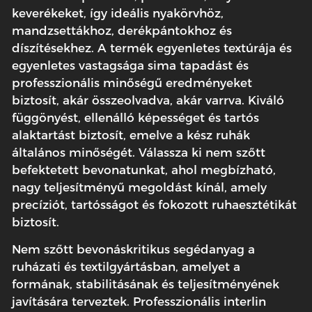
keverékeket, így ideális nyakörvhöz,
mandzsettákhoz, derékpántokhoz és
díszítésekhez. A termék egyenletes textúrája és
egyenletes vastagsága sima tapadást és
professzionális minőségű eredményeket
biztosít, akár összeolvadva, akár varrva. Kiváló
függönyést, ellenálló képességet és tartós
alaktartást biztosít, emelve a kész ruhák
általános minőségét. Válassza ki nem szőtt
befektetett bevonatunkat, ahol megbízható,
nagy teljesítményű megoldást kínál, amely
precíziót, tartósságot és fokozott ruhaesztétikát
biztosít.
Nem szőtt bevonás
kritikus segédanyag a
ruházati és textilgyártásban, amelyet a
formának, stabilitásának és teljesítményének
javítására terveztek. Professzionális interlin