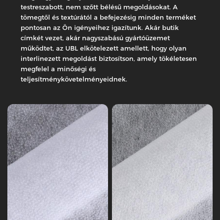
testreszabott, nem szőtt bélésű megoldásokat. A
Nem
tömegtől és textúrától a befejezésig minden terméket
szőtt
Nem
pontosan az Ön igényeihez igazítunk. Akár butik
bevonás
szőtt
Nejlon
bevonás
címkét vezet, akár nagyszabású gyártóüzemet
Nylon
poliészter
működtet, az UBL elkötelezett amellett, hogy olyan
Nem
kevert
interlinezett megoldást biztosítson, amely tökéletesen
szőtt
nem
megfelel a minőségi és
bevonatú
szőtt
teljesítménykövetelményeidnek.
9.
sorozat
sorozat
8
Nem
szőtt
Nem
bevonás
szőtt
Nejlon
bevonás
poliészter
Poliészter