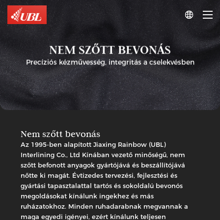

NEM SZŐTT BEVONÁS
Precíziós kézművesség, integritás a cselekvésben
Nem szőtt bevonás
Az 1995-ben alapított Jiaxing Rainbow (UBL)
Interlining Co., Ltd Kínában vezető minőségű, nem
szőtt befonott anyagok gyártójává és beszállítójává
nőtte ki magát. Évtizedes tervezési, fejlesztési és
gyártási tapasztalattal tartós és sokoldalú bevonós
megoldásokat kínálunk ingekhez és más
ruházatokhoz. Minden ruhadarabnak megvannak a
maga egyedi igényei, ezért kínálunk teljesen