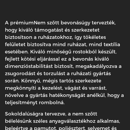
A prémium
Nem szőtt bevonás
úgy tervezték,
hogy kiváló támogatást és szerkezetet
biztosítson a ruházatokhoz, így tökéletes
felületet biztosítva mind ruházat, mind textília
esetében. Kiváló minőségű rostokból készült,
fejlett kötési eljárással ez a bevonás kiváló
dimenzióstabilitást biztosít, megakadályozva a
zsugorodást és torzulást a ruházati gyártás
során. Könnyű, mégis tartós szerkezete
megkönnyíti a kezelést, vágást és varrást,
növelve a gyártás hatékonyságát anélkül, hogy a
teljesítményt rombolná.
Sokoldalúságra tervezve, a nem szőtt
bélelésünk széles anyagválasztékhoz alkalmas,
beleértve a pamutot, poliésztert, selyemet és