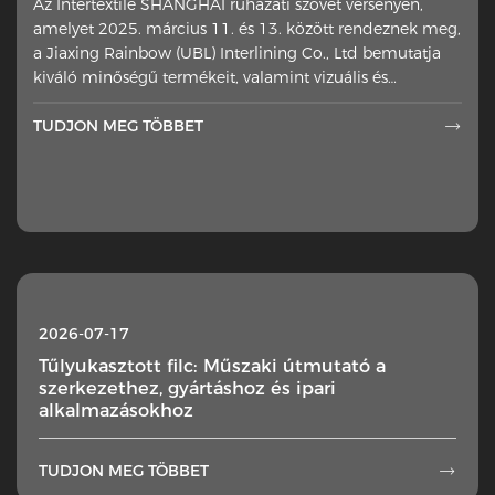
Az Intertextile SHANGHAI ruházati szövet versenyen,
amelyet 2025. március 11. és 13. között rendeznek meg,
a Jiaxing Rainbow (UBL) Interlining Co., Ltd bemutatja
kiváló minőségű termékeit, valamint vizuális és
technikai élményt nyújt
TUDJON MEG TÖBBET

2026-07-17
Tűlyukasztott filc: Műszaki útmutató a
szerkezethez, gyártáshoz és ipari
alkalmazásokhoz
TUDJON MEG TÖBBET
