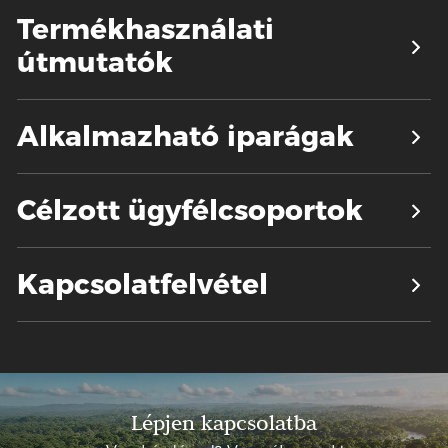
Termékhasználati
útmutatók
Alkalmazható iparágak
Célzott ügyfélcsoportok
Kapcsolatfelvétel
Lépjen kapcsolatba