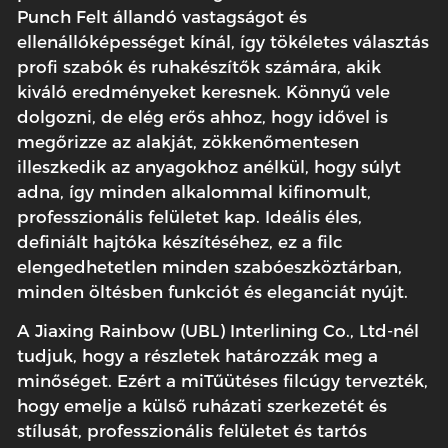
Punch Felt állandó vastagságot és
ellenállóképességet kínál, így tökéletes választás
profi szabók és ruhakészítők számára, akik
kiváló eredményeket keresnek. Könnyű vele
dolgozni, de elég erős ahhoz, hogy idővel is
megőrizze az alakját, zökkenőmentesen
illeszkedik az anyagokhoz anélkül, hogy súlyt
adna, így minden alkalommal kifinomult,
professzionális felületet kap. Ideális éles,
definiált hajtóka készítéséhez, ez a filc
elengedhetetlen minden szabóeszköztárban,
minden öltésben funkciót és eleganciát nyújt.
A Jiaxing Rainbow (UBL) Interlining Co., Ltd-nél
tudjuk, hogy a részletek határozzák meg a
minőséget. Ezért a mi
Tűütéses filc
úgy tervezték,
hogy emelje a külső ruházati szerkezetét és
stílusát, professzionális felületet és tartós