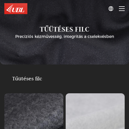

TŰÜTÉSES FILC
Precíziós kézművesség, integritás a cselekvésben
Tűütéses
filc
Gallér
Tűütéses
Tűütéses filc
alatti
filc
filc
Mellkasfalt