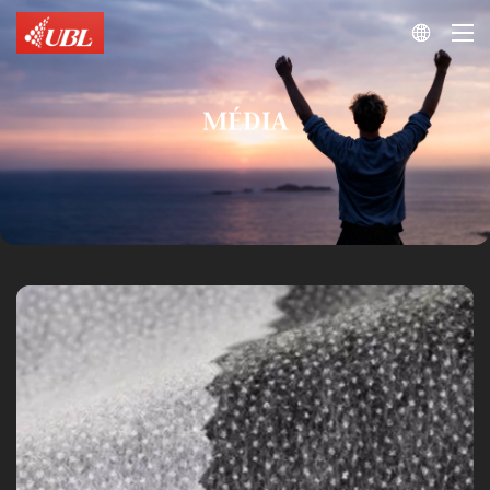

MÉDIA