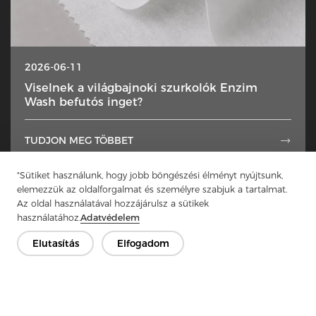
2026-06-11
Viselnek a világbajnoki szurkolók Enzim
Wash befutós inget?
TUDJON MEG TÖBBET

"Sütiket használunk, hogy jobb böngészési élményt nyújtsunk,
1
2
3
4
5
...
49
elemezzük az oldalforgalmat és személyre szabjuk a tartalmat.
Az oldal használatával hozzájárulsz a sütikek
használatához.
Adatvédelem
Elutasítás
Elfogadom
Lépjen kapcsolatba
Van kérdésed? Van válaszunk!
Beszélgessünk