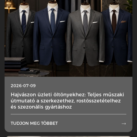
2026-07-09
Hajvászon üzleti öltönyekhez: Teljes műszaki
útmutató a szerkezethez, rostösszetételhez
és szezonális gyártáshoz
TUDJON MEG TÖBBET
