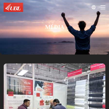

MÉDIA