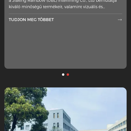
a Jiaxing Rainbow (UBL) Interlining Co., Ltd bemutatja
oldalára helyeztek
kiváló minőségű termékeit, valamint vizuális és
technikai élményt nyújt
TUDJON MEG TÖBBET

TUDJON MEG TÖBBET
