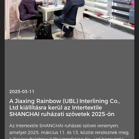
2025-10-13
2025-03-11
Interlin — Miért került hirtelen ez a rejtett
A Jiaxing Rainbow (UBL) Interlining Co.,
réteg a reflektorfénybe?
Ltd kiállításra kerül az Intertextile
SHANGHAI ruházati szövetek 2025-ön
A ruhadarab egy finom eleme új figyelmet kap a
Az Intertextile SHANGHAI ruházati szövet versenyen,
tervezők, otthoni varrósok és iparági kommentátorok
amelyet 2025. március 11. és 13. között rendeznek meg,
körében. Az extra anyagréteg, amit a külső anyagok rossz