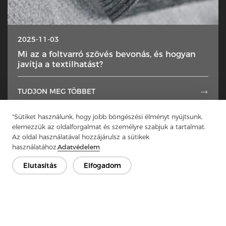
2025-11-03
Mi az a foltvarró szövés bevonás, és hogyan
javítja a textilhatást?
TUDJON MEG TÖBBET

"Sütiket használunk, hogy jobb böngészési élményt nyújtsunk,
1
...
3
4
5
6
7
...
50
elemezzük az oldalforgalmat és személyre szabjuk a tartalmat.
Az oldal használatával hozzájárulsz a sütikek
használatához.
Adatvédelem
Elutasítás
Elfogadom
Lépjen kapcsolatba
Van kérdésed? Van válaszunk!
Beszélgessünk