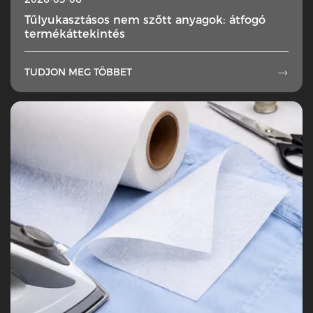
Tűlyukasztásos nem szőtt anyagok: átfogó
termékáttekintés
TUDJON MEG TÖBBET
