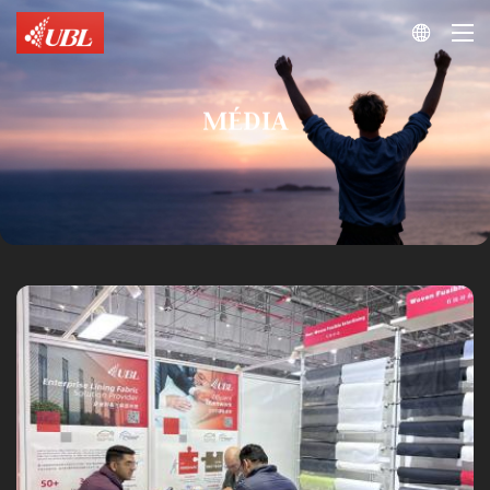

MÉDIA