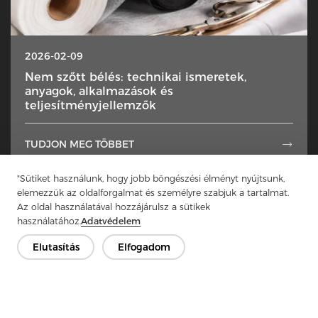
2026-02-09
Nem szőtt bélés: technikai ismeretek,
anyagok, alkalmazások és
teljesítményjellemzők
TUDJON MEG TÖBBET

"Sütiket használunk, hogy jobb böngészési élményt nyújtsunk,
elemezzük az oldalforgalmat és személyre szabjuk a tartalmat.
1
2
3
4
5
...
50
Az oldal használatával hozzájárulsz a sütikek
használatához.
Adatvédelem
Elutasítás
Elfogadom
Lépjen kapcsolatba
Van kérdésed? Van válaszunk!
Beszélgessünk