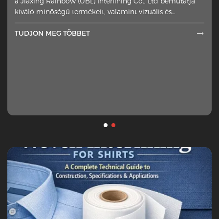
a Jiaxing Rainbow (UBL) Interlining Co., Ltd bemutatja
oldalára helyeztek
kiváló minőségű termékeit, valamint vizuális és
technikai élményt nyújt
TUDJON MEG TÖBBET

TUDJON MEG TÖBBET
