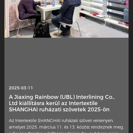
2025-10-13
2025-03-11
Interlin — Miért került hirtelen ez a rejtett
A Jiaxing Rainbow (UBL) Interlining Co.,
réteg a reflektorfénybe?
Ltd kiállításra kerül az Intertextile
SHANGHAI ruházati szövetek 2025-ön
A ruhadarab egy finom eleme új figyelmet kap a
Az Intertextile SHANGHAI ruházati szövet versenyen,
tervezők, otthoni varrósok és iparági kommentátorok
amelyet 2025. március 11. és 13. között rendeznek meg,
körében. Az extra anyagréteg, amit a külső anyagok rossz