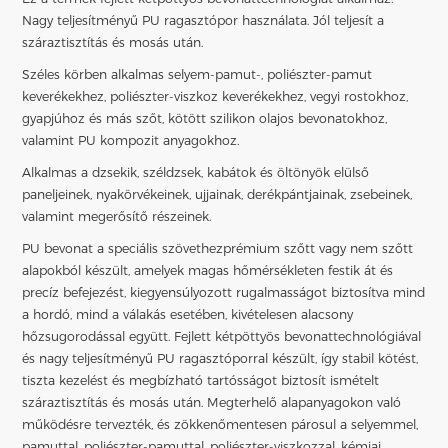
Nagy teljesítményű PU ragasztópor használata. Jól teljesít a
száraztisztítás és mosás után.
Széles körben alkalmas selyem-pamut-, poliészter-pamut
keverékekhez, poliészter-viszkoz keverékekhez, vegyi rostokhoz,
gyapjúhoz és más szőt, kötött szilikon olajos bevonatokhoz,
valamint PU kompozit anyagokhoz.
Alkalmas a dzsekik, széldzsek, kabátok és öltönyök elülső
paneljeinek, nyakörvékeinek, ujjainak, derékpántjainak, zsebeinek,
valamint megerősítő részeinek.
PU bevonat a speciális szövethez
prémium szőtt vagy nem szőtt
alapokból készült, amelyek magas hőmérsékleten festik át és
precíz befejezést, kiegyensúlyozott rugalmasságot biztosítva mind
a hordó, mind a válakás esetében, kivételesen alacsony
hőzsugorodással együtt. Fejlett kétpöttyös bevonattechnológiával
és nagy teljesítményű PU ragasztóporral készült, így stabil kötést,
tiszta kezelést és megbízható tartósságot biztosít ismételt
száraztisztítás és mosás után. Megterhelő alapanyagokon való
működésre tervezték, és zökkenőmentesen párosul a selyemmel,
pamuttal, poliészter-pamuttal, poliészter-viszkozzal, kémiai