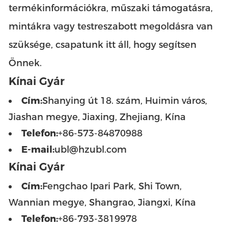
termékinformációkra, műszaki támogatásra,
mintákra vagy testreszabott megoldásra van
szüksége, csapatunk itt áll, hogy segítsen
Önnek.
Kínai Gyár
Cím:
Shanying út 18. szám, Huimin város,
Jiashan megye, Jiaxing, Zhejiang, Kína
Telefon:
+86-573-84870988
E-mail:
ubl@hzubl.com
Kínai Gyár
Cím:
Fengchao Ipari Park, Shi Town,
Wannian megye, Shangrao, Jiangxi, Kína
Telefon:
+86-793-3819978