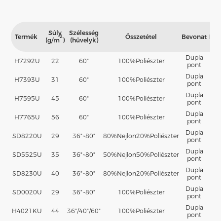
Súly
Szélesség
Termék
Összetétel
Bevonat
Púd
2
(g/m
)
(hüvelyk)
Dupla
H7292U
22
60"
100%
Poliészter
P
pont
Dupla
H7393U
31
60"
100%
Poliészter
P
pont
Dupla
H7595U
45
60"
100%
Poliészter
P
pont
Dupla
H7765U
56
60"
100%
Poliészter
P
pont
Dupla
SD8220U
29
36"~80"
80%
Nejlon
20%
Poliészter
P
pont
Dupla
SD5525U
35
36"~80"
50%
Nejlon
50%
Poliészter
P
pont
Dupla
SD8230U
40
36"~80"
80%
Nejlon
20%
Poliészter
P
pont
Dupla
SD0020U
29
36"~80"
100%
Poliészter
P
pont
Dupla
H4021KU
44
36"/40"/60"
100%
Poliészter
P
pont