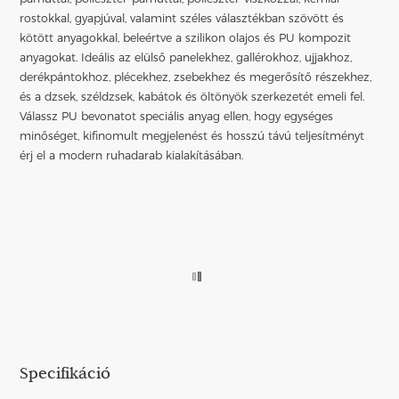
rostokkal, gyapjúval, valamint széles választékban szövött és
kötött anyagokkal, beleértve a szilikon olajos és PU kompozit
anyagokat. Ideális az elülső panelekhez, gallérokhoz, ujjakhoz,
derékpántokhoz, plécekhez, zsebekhez és megerősítő részekhez,
és a dzsek, széldzsek, kabátok és öltönyök szerkezetét emeli fel.
Válassz PU bevonatot speciális anyag ellen, hogy egységes
minőséget, kifinomult megjelenést és hosszú távú teljesítményt
érj el a modern ruhadarab kialakításában.
Specifikáció