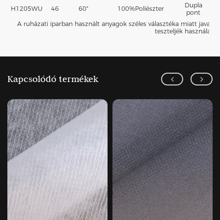
Dupla
H1205WU
46
60"
100%
Poliészter
P
pont
A ruházati iparban használt anyagok széles választéka miatt javasolj
teszteljék használat el
Kapcsolódó termékek