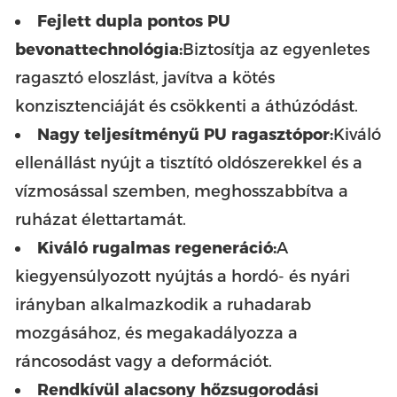
Fejlett dupla pontos PU
bevonattechnológia:
Biztosítja az egyenletes
ragasztó eloszlást, javítva a kötés
konzisztenciáját és csökkenti a áthúzódást.
Nagy teljesítményű PU ragasztópor:
Kiváló
ellenállást nyújt a tisztító oldószerekkel és a
vízmosással szemben, meghosszabbítva a
ruházat élettartamát.
Kiváló rugalmas regeneráció:
A
kiegyensúlyozott nyújtás a hordó- és nyári
irányban alkalmazkodik a ruhadarab
mozgásához, és megakadályozza a
ráncosodást vagy a deformációt.
Rendkívül alacsony hőzsugorodási