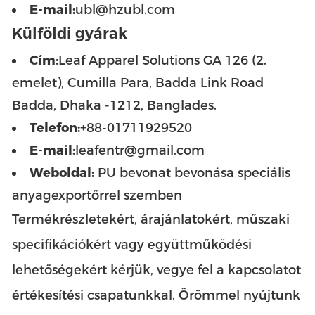
E-mail:
ubl@hzubl.com
Külföldi gyárak
Cím:
Leaf Apparel Solutions GA 126 (2.
emelet), Cumilla Para, Badda Link Road
Badda, Dhaka -1212, Banglades.
Telefon:
+88-01711929520
E-mail:
leafentr@gmail.com
Weboldal:
PU bevonat bevonása speciális
anyagexportőrrel szemben
Termékrészletekért, árajánlatokért, műszaki
specifikációkért vagy együttműködési
lehetőségekért kérjük, vegye fel a kapcsolatot
értékesítési csapatunkkal. Örömmel nyújtunk