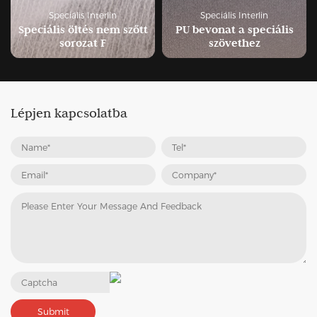
peciális Interlin
Speciális Interlin
Speci
is öltés nem szőtt
PU bevonat a speciális
GRS újr
sorozat F
szövethez
i
Lépjen kapcsolatba