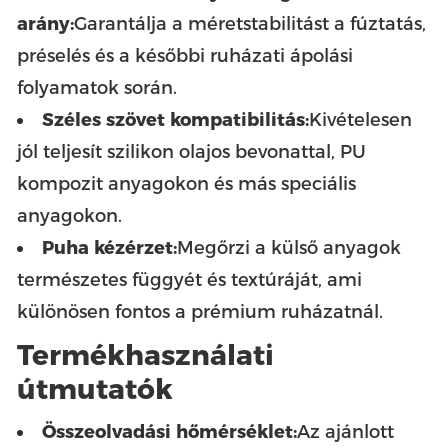
arány:
Garantálja a méretstabilitást a fúztatás,
préselés és a későbbi ruházati ápolási
folyamatok során.
Széles szövet kompatibilitás:
Kivételesen
jól teljesít szilikon olajos bevonattal, PU
kompozit anyagokon és más speciális
anyagokon.
Puha kézérzet:
Megőrzi a külső anyagok
természetes függyét és textúráját, ami
különösen fontos a prémium ruházatnál.
Termékhasználati
útmutatók
Összeolvadási hőmérséklet:
Az ajánlott