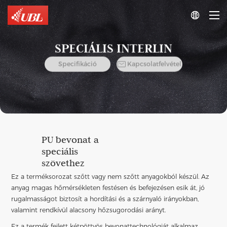

SPECIÁLIS INTERLIN

Specifikáció
Kapcsolatfelvétel
PU bevonat a
speciális
szövethez
Ez a terméksorozat szőtt vagy nem szőtt anyagokból készül. Az
anyag magas hőmérsékleten festésen és befejezésen esik át, jó
rugalmasságot biztosít a hordítási és a szárnyaló irányokban,
valamint rendkívül alacsony hőzsugorodási arányt.
Ez a termék fejlett kétpöttyös bevonattechnológiát alkalmaz.