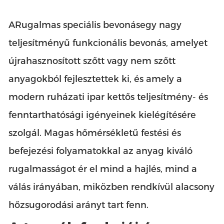
A
Rugalmas speciális bevonás
egy nagy
teljesítményű funkcionális bevonás, amelyet
újrahasznosított szőtt vagy nem szőtt
anyagokból fejlesztettek ki, és amely a
modern ruházati ipar kettős teljesítmény- és
fenntarthatósági igényeinek kielégítésére
szolgál. Magas hőmérsékletű festési és
befejezési folyamatokkal az anyag kiváló
rugalmasságot ér el mind a hajlés, mind a
válás irányában, miközben rendkívül alacsony
hőzsugorodási arányt tart fenn.