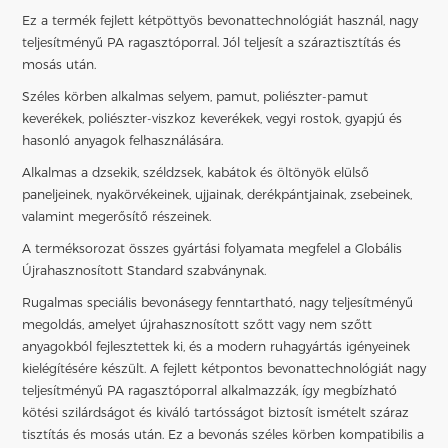
Ez a termék fejlett kétpöttyös bevonattechnológiát használ, nagy
teljesítményű PA ragasztóporral. Jól teljesít a száraztisztítás és
mosás után.
Széles körben alkalmas selyem, pamut, poliészter-pamut
keverékek, poliészter-viszkoz keverékek, vegyi rostok, gyapjú és
hasonló anyagok felhasználására.
Alkalmas a dzsekik, széldzsek, kabátok és öltönyök elülső
paneljeinek, nyakörvékeinek, ujjainak, derékpántjainak, zsebeinek,
valamint megerősítő részeinek.
A terméksorozat összes gyártási folyamata megfelel a Globális
Újrahasznosított Standard szabványnak.
Rugalmas speciális bevonás
egy fenntartható, nagy teljesítményű
megoldás, amelyet újrahasznosított szőtt vagy nem szőtt
anyagokból fejlesztettek ki, és a modern ruhagyártás igényeinek
kielégítésére készült. A fejlett kétpontos bevonattechnológiát nagy
teljesítményű PA ragasztóporral alkalmazzák, így megbízható
kötési szilárdságot és kiváló tartósságot biztosít ismételt száraz
tisztítás és mosás után. Ez a bevonás széles körben kompatibilis a