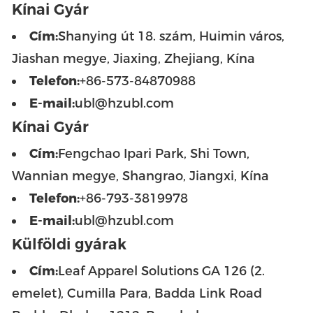
Kínai Gyár
Cím:
Shanying út 18. szám, Huimin város,
Jiashan megye, Jiaxing, Zhejiang, Kína
Telefon:
+86-573-84870988
E-mail:
ubl@hzubl.com
Kínai Gyár
Cím:
Fengchao Ipari Park, Shi Town,
Wannian megye, Shangrao, Jiangxi, Kína
Telefon:
+86-793-3819978
E-mail:
ubl@hzubl.com
Külföldi gyárak
Cím:
Leaf Apparel Solutions GA 126 (2.
emelet), Cumilla Para, Badda Link Road