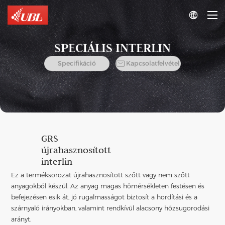

SPECIÁLIS INTERLIN

Specifikáció
Kapcsolatfelvétel
GRS
újrahasznosított
interlin
Ez a terméksorozat újrahasznosított szőtt vagy nem szőtt
anyagokból készül. Az anyag magas hőmérsékleten festésen és
befejezésen esik át, jó rugalmasságot biztosít a hordítási és a
szárnyaló irányokban, valamint rendkívül alacsony hőzsugorodási
arányt.