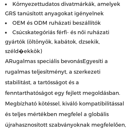
Környezettudatos divatmárkák, amelyek
GRS tanúsított anyagokat igényelnek
OEM és ODM ruházati beszállítók
Csúcskategóriás férfi- és női ruházati
gyártók (öltönyök, kabátok, dzsekik,
széld�ekkök)
A
Rugalmas speciális bevonás
Egyesíti a
rugalmas teljesítményt, a szerkezeti
stabilitást, a tartósságot és a
fenntarthatóságot egy fejlett megoldásban.
Megbízható kötéssel, kiváló kompatibilitással
és teljes mértékben megfelel a globális
újrahasznosított szabványoknak megfelelően,