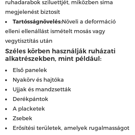
ruhadarabok sziluettjét, miközben sima
megjelenést biztosít
Tartósságnövelés:
Növeli a deformáció
elleni ellenállást ismételt mosás vagy
vegytisztítás után
Széles körben használják ruházati
alkatrészekben, mint például:
Első panelek
Nyakörv és hajtóka
Ujjak és mandzsetták
Derékpántok
A placketek
Zsebek
Erősítési területek, amelyek rugalmasságot