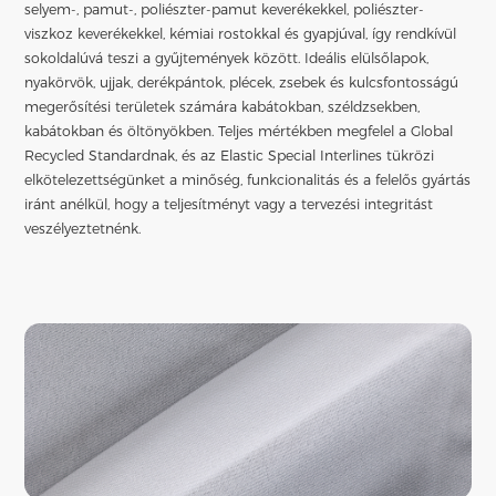
selyem-, pamut-, poliészter-pamut keverékekkel, poliészter-
viszkoz keverékekkel, kémiai rostokkal és gyapjúval, így rendkívül
sokoldalúvá teszi a gyűjtemények között. Ideális elülsőlapok,
nyakörvök, ujjak, derékpántok, plécek, zsebek és kulcsfontosságú
megerősítési területek számára kabátokban, széldzsekben,
kabátokban és öltönyökben. Teljes mértékben megfelel a Global
Recycled Standardnak, és az Elastic Special Interlines tükrözi
elkötelezettségünket a minőség, funkcionalitás és a felelős gyártás
iránt anélkül, hogy a teljesítményt vagy a tervezési integritást
veszélyeztetnénk.