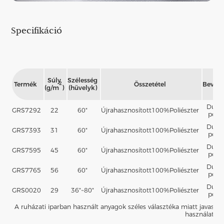
Specifikáció
Súly
Szélesség
Termék
Összetétel
Bevon
2
(g/m
)
(hüvelyk)
Dupl
GRS7292
22
60"
Újrahasznosított
100%
Poliészter
pont
Dupl
GRS7393
31
60"
Újrahasznosított
100%
Poliészter
pont
Dupl
GRS7595
45
60"
Újrahasznosított
100%
Poliészter
pont
Dupl
GRS7765
56
60"
Újrahasznosított
100%
Poliészter
pont
Dupl
GRS0020
29
36"~80"
Újrahasznosított
100%
Poliészter
pont
A ruházati iparban használt anyagok széles választéka miatt javasoljuk
használat elő