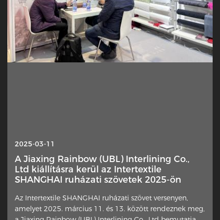
2025-10-13
2025-03-11
Interlin — Miért került hirtelen ez a rejtett
A Jiaxing Rainbow (UBL) Interlining Co.,
réteg a reflektorfénybe?
Ltd kiállításra kerül az Intertextile
SHANGHAI ruházati szövetek 2025-ön
A ruhadarab egy finom eleme új figyelmet kap a
Az Intertextile SHANGHAI ruházati szövet versenyen,
tervezők, otthoni varrósok és iparági kommentátorok
amelyet 2025. március 11. és 13. között rendeznek meg,
körében. Az extra anyagréteg, amit a külső anyagok rossz
a Jiaxing Rainbow (UBL) Interlining Co., Ltd bemutatja