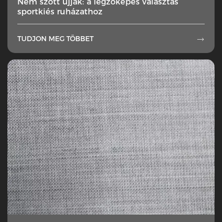
Nem szőtt ujjak: a légzőképes választás
sportkiés ruházathoz
TUDJON MEG TÖBBET
