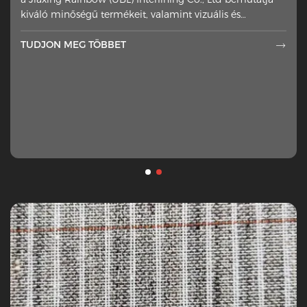
oldalára helyeztek
kiváló minőségű termékeit, valamint vizuális és
technikai élményt nyújt
TUDJON MEG TÖBBET

TUDJON MEG TÖBBET
