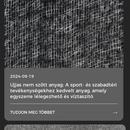
2024-09-19
Ujjas nem szőtt anyag: A sport- és szabadtéri
tevékenységekhez kedvelt anyag, amely
egyszerre lélegezhető és víztaszító
TUDJON MEG TÖBBET
