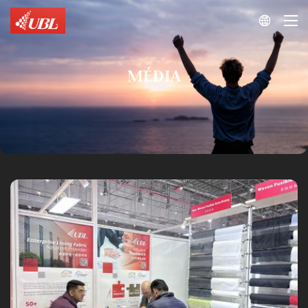

MÉDIA