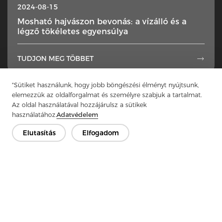
2024-08-15
Mosható hajvászon bevonás: a vízálló és a
légző tökéletes egyensúlya
TUDJON MEG TÖBBET

"Sütiket használunk, hogy jobb böngészési élményt nyújtsunk,
1
...
14
15
16
17
18
...
50
elemezzük az oldalforgalmat és személyre szabjuk a tartalmat.
Az oldal használatával hozzájárulsz a sütikek
használatához.
Adatvédelem
Elutasítás
Elfogadom
Lépjen kapcsolatba
Van kérdésed? Van válaszunk!
Beszélgessünk